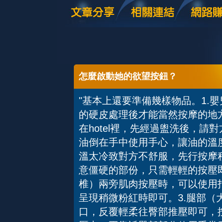
怎麼啟動她的欲望按鈕？
"基本上還要準備幾樣物品。1.嬰
的硬皮處理後才能當然按摩的地
在hotel裡，先經過盥洗後，請
油倒在手中使用手心，讓油的溫
溫太冷致對方不舒服，先行按摩
意僵硬的部份，只需輕輕的按壓
椎）兩旁肌肉按壓時，可以使用
呈現稍微粉紅時即可。3.腿部
口，反覆輕柔往臀部推壓即可，