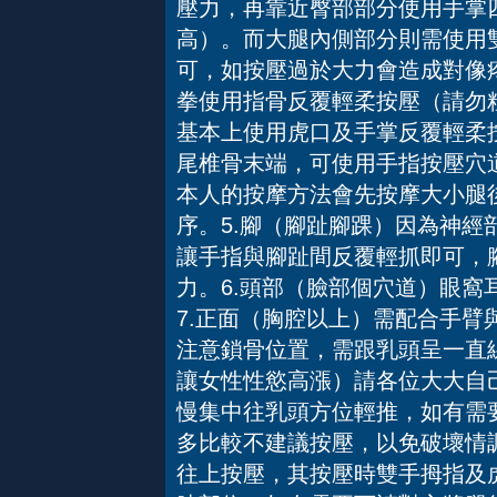
壓力，再靠近臀部部分使用手掌
高）。而大腿內側部分則需使用
可，如按壓過於大力會造成對像
拳使用指骨反覆輕柔按壓（請勿
基本上使用虎口及手掌反覆輕柔
尾椎骨末端，可使用手指按壓穴
本人的按摩方法會先按摩大小腿
序。5.腳（腳趾腳踝）因為神
讓手指與腳趾間反覆輕抓即可，
力。6.頭部（臉部個穴道）眼
7.正面（胸腔以上）需配合手
注意鎖骨位置，需跟乳頭呈一直
讓女性性慾高漲）請各位大大自
慢集中往乳頭方位輕推，如有需
多比較不建議按壓，以免破壞情
往上按壓，其按壓時雙手拇指及