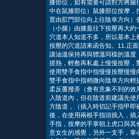
膝部位，如有需要可請對方將腿
中在鼠膝部位）鼠膝部位按摩，
置由肛門部位向上往陰阜方向）個
（小腿）由膝蓋往下按壓再大約
穴道本人知道不多，所以基本上
按壓的穴道請來函告知。11.正
讓油溫保持再與體溫同樣的溫度
搓熱，輕敷再私處上慢慢按壓，
使用雙手食指中指慢慢按壓慢慢
雙手食指中指稍微向陰阜方向輕
柔反覆撥弄（會有意象不到的效
入陰道內，但在陰道前建議先使
方陰道，（插入時切記手指甲即
後，在使用兩根手指頭插入，插
手指，按摩的手掌朝上虎口與其
意女生的感覺，另外一支手，掌