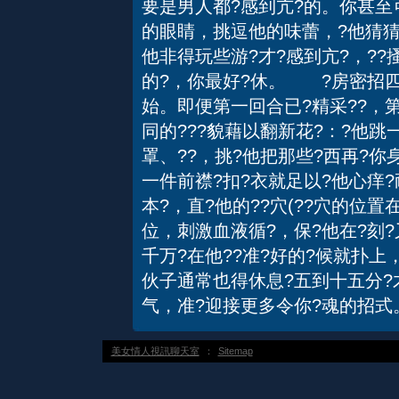
要是男人都?感到亢?的。你甚至
的眼睛，挑逗他的味蕾，?他猜
他非得玩些游?才?感到亢?，??
的?，你最好?休。 ?房密招
始。即便第一回合已?精采??，
同的???貌藉以翻新花?：?他跳
罩、??，挑?他把那些?西再?你
一件前襟?扣?衣就足以?他心痒
本?，直?他的??穴(??穴的位置在
位，刺激血液循?，保?他在?刻
千万?在他??准?好的?候就扑上
伙子通常也得休息?五到十五分?
气，准?迎接更多令你?魂的招式
美女情人視訊聊天室
：
Sitemap