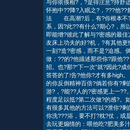
与你依偎相?，?是得注意?持舒适
怀抱中??降?入眠之?，???他
法 在高潮?后，有?你根本不?
系，因?此??有什么?期心?，所
即能增?彼此了解与?密感的最佳方
友床上功夫的好?机，?有其他更恰
一刻?造?密感，而不是?迫感。倘
做：??的?他描述那些你?跟他
招。也?那?“下一次”就?因此?成
答答的了!告?他你?才有多hig
的你反倒精神百倍?倘若你有?剩
游?，?能??人的?密感更上一??
程度足以抵?第二次做?的感?。如
有很多其他的方法可以?泄你?剩
你洗???浴，要不打?枕?仗，或是
去玩更煽情的：喂他吃?肥美多汁