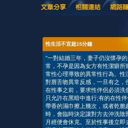
性生活不宜超15分鐘
"一對結婚三年，妻子仍沒懷孕
常，不孕是因為女方有性潔癖所
常性心理導致的異常性行為。性
對唇舌吻異常反感，一旦有之，
在性事之前，要求性伴侶必須洗
只允許在黑暗中進行;有的在性
帶香的濕巾擦上幾次，或者乾脆
時，會臨時決定讓對方去沖洗陰
月經便會休克。至於性事後立即