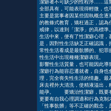
潔癖者不可缺少的性程序……這
全部具有，可能表現得輕微，也
主要是當事者因某些固執概念逐
的教條式教育，矯枉過正，認為
戒律，以達到「潔淨」的高標準
生活中來，便有了性潔癖心理，
是，因對性生活缺乏正確認識，
常性生活看成是最骯髒的、犯罪
性生活中出現種種潔癖表現。 
影響性生活質量，也可能因此導
潔癖行為能容忍遷就者，自身也
理，完全喪失性生活的情趣。最
床去裡外大清洗，使精液溢出，
能孕。 要矯治性潔癖，既要有
更要有自我心理調適和行為克制
「性事骯髒」等不正確的觀念，